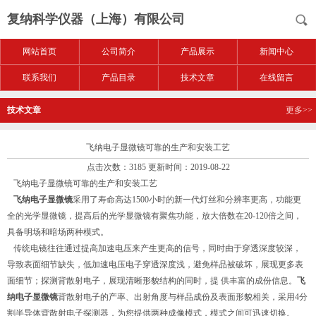
复纳科学仪器（上海）有限公司
网站首页
公司简介
产品展示
新闻中心
联系我们
产品目录
技术文章
在线留言
技术文章
更多>>
飞纳电子显微镜可靠的生产和安装工艺
点击次数：3185 更新时间：2019-08-22
飞纳电子显微镜可靠的生产和安装工艺
飞纳电子显微镜
采用了寿命高达1500小时的新一代灯丝和分辨率更高，功能更
全的光学显微镜，提高后的光学显微镜有聚焦功能，放大倍数在20-120倍之间，
具备明场和暗场两种模式。
传统电镜往往通过提高加速电压来产生更高的信号，同时由于穿透深度较深，
导致表面细节缺失，低加速电压电子穿透深度浅，避免样品被破坏，展现更多表
面细节；探测背散射电子，展现清晰形貌结构的同时，提 供丰富的成份信息。
飞
纳电子显微镜
背散射电子的产率、出射角度与样品成份及表面形貌相关，采用4分
割半导体背散射电子探测器，为您提供两种成像模式，模式之间可迅速切换。