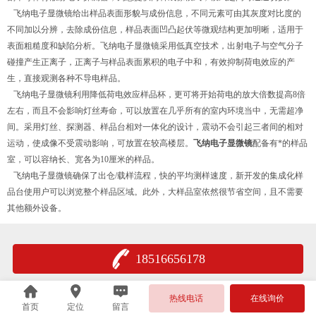
飞纳电子显微镜给出样品表面形貌与成份信息，不同元素可由其灰度对比度的
不同加以分辨，去除成份信息，样品表面凹凸起伏等微观结构更加明晰，适用于
表面粗糙度和缺陷分析。飞纳电子显微镜采用低真空技术，出射电子与空气分子
碰撞产生正离子，正离子与样品表面累积的电子中和，有效抑制荷电效应的产
生，直接观测各种不导电样品。
飞纳电子显微镜利用降低荷电效应样品杯，更可将开始荷电的放大倍数提高8倍
左右，而且不会影响灯丝寿命，可以放置在几乎所有的室内环境当中，无需超净
间。采用灯丝、探测器、样品台相对一体化的设计，震动不会引起三者间的相对
运动，使成像不受震动影响，可放置在较高楼层。
飞纳电子显微镜
配备有*的样品
室，可以容纳长、宽各为10厘米的样品。
飞纳电子显微镜确保了出仓/载样流程，快的平均测样速度，新开发的集成化样
品台使用户可以浏览整个样品区域。此外，大样品室依然很节省空间，且不需要
其他额外设备。
18516656178
热线电话
在线询价
首页
定位
留言