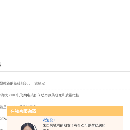
态
显微镜的基础知识，一篇搞定
!海拔3600 米,飞纳电镜如何助力藏药研究和质量把控
镜是种*的微观分析工具
2024 年，这些科研成果背后的“隐藏功臣”竟然是它！
欢迎您！
来自局域网的朋友！有什么可以帮助您的