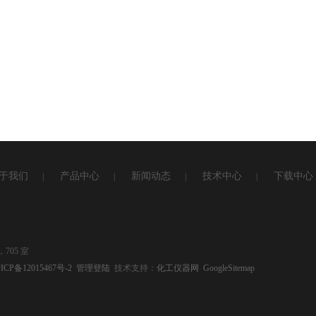
于我们
产品中心
新闻动态
技术中心
下载中心
|
|
|
|
705 室
ICP备12015467号-2
管理登陆
技术支持：
化工仪器网
GoogleSitemap