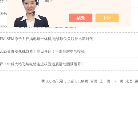
吗？
究中，飞纳扫描电镜发挥着重要作用
《中国药典》新动向：飞纳扫描电镜符合药包材质检标准
原facebook）利用纳米打印技术推出AI催化剂数据库
AFM-SEM原子力扫描电镜一体机,电镜原位关联技术新时代
2025显微图像挑战赛】即日开启！不限品牌型号投稿
评！中科大站飞纳电镜走进校园巡展活动圆满落幕！
共 388 条记录，当前 6 / 39 页
首页
上一页
下一页
末页
跳