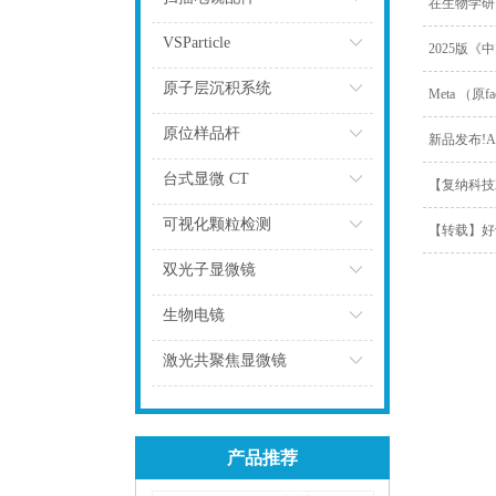
在生物学研
点击
VSParticle
2025版
点击
原子层沉积系统
Meta （
点击
原位样品杆
新品发布!
点击
台式显微 CT
【复纳科技
点击
可视化颗粒检测
【转载】好
点击
双光子显微镜
点击
生物电镜
点击
激光共聚焦显微镜
点击
产品推荐