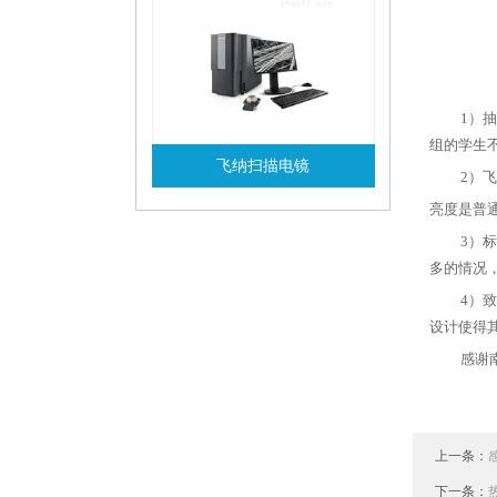
1
）抽
组的学生
飞纳扫描电镜
2
）飞
查看详情
亮度是普
3
）标
多的情况
4
）致
设计使得
感谢
上一条：
下一条：