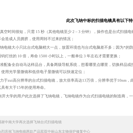
此次飞纳中标的扫描电镜具有以下特
真空时间很短，只需
15
秒（其他电镜至少
2 – 3
分钟），操作也是台式扫描电
不会造成人员拥挤，使用周转不过来的情况；
纳电镜大小只比台式电脑稍大一点，放置环境也与台式电脑差不多；因为*的防
通钨灯丝的
10
倍，寿命
1500
小时以上，一般单位
3
年左右才需要更换；
准配备全自动马达样品台，具备两级导航系统，想看哪里点哪里，切换样品或找
，使用光学显微镜和低倍电子显微镜可以快速定位；
力于zui高分辨率的台式扫描电镜，放大倍率高达
13
万倍，分辨率优于
10nm
，
其具有大于
15
年的使用寿命。
南开大学的用户此次选择了飞纳电镜，飞纳电镜作为台式扫描电镜的制造商，一
感谢中南大学再次选择飞纳台式扫描电镜
热烈庆祝飞纳电镜两款产品双双中标山东文物保护修复中心