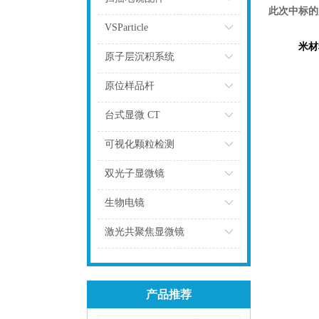
此次中标的
点击
VSParticle
米材
点击
原子层沉积系统
点击
原位样品杆
点击
台式显微 CT
点击
可视化颗粒检测
点击
双光子显微镜
点击
生物电镜
点击
激光共聚焦显微镜
点击
产品推荐