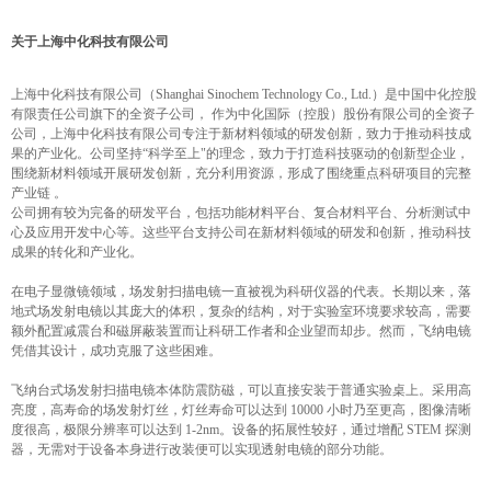
关于上海中化科技有限公司
上海中化科技有限公司（Shanghai Sinochem Technology Co., Ltd.）是中国中化控股
有限责任公司旗下的全资子公司， 作为中化国际（控股）股份有限公司的全资子
公司，上海中化科技有限公司专注于新材料领域的研发创新，致力于推动科技成
果的产业化。公司坚持“科学至上"的理念，致力于打造科技驱动的创新型企业，
围绕新材料领域开展研发创新，充分利用资源，形成了围绕重点科研项目的完整
产业链 。
公司拥有较为完备的研发平台，包括功能材料平台、复合材料平台、分析测试中
心及应用开发中心等。这些平台支持公司在新材料领域的研发和创新，推动科技
成果的转化和产业化。
在电子显微镜领域，场发射扫描电镜一直被视为科研仪器的代表。长期以来，落
地式场发射电镜以其庞大的体积，复杂的结构，对于实验室环境要求较高，需要
额外配置减震台和磁屏蔽装置而让科研工作者和企业望而却步。然而，飞纳电镜
凭借其设计，成功克服了这些困难。
飞纳台式场发射扫描电镜本体防震防磁，可以直接安装于普通实验桌上。采用高
亮度，高寿命的场发射灯丝，灯丝寿命可以达到 10000 小时乃至更高，图像清晰
度很高，极限分辨率可以达到 1-2nm。设备的拓展性较好，通过增配 STEM 探测
器，无需对于设备本身进行改装便可以实现透射电镜的部分功能。