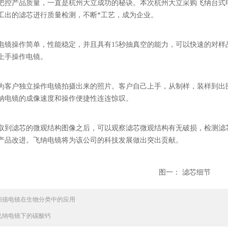
把控产品质量，一直是杭州大立成功的秘诀。本次杭州大立采购飞纳台式电镜Ph
工出的滤芯进行质量检测，不断*工艺，成为企业。
电镜操作简单，性能稳定，并且具有15秒抽真空的能力，可以快速的对
上手操作电镜。
为客户独立操作电镜拍摄出来的照片。客户自己上手，从制样，装样到出
纳电镜的成像速度和操作便捷性连连惊叹。
取到滤芯的微观结构图像之后，可以观察滤芯微观结构有无破损，检测滤
产品改进。飞纳电镜将为该公司的科技发展做出突出贡献。
图一： 滤芯细节
扫描电镜在生物分类中的应用
飞纳电镜下的碳酸钙