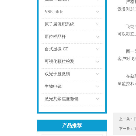
严格
设备对加
点击
VSParticle
点击
原子层沉积系统
飞纳
可以独立
点击
原位样品杆
点击
台式显微 CT
图一
客户对飞
点击
可视化颗粒检测
点击
双光子显微镜
在获
量监控和
点击
生物电镜
点击
激光共聚焦显微镜
点击
上一条：
产品推荐
下一条：