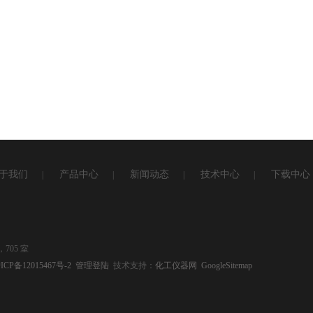
于我们
产品中心
新闻动态
技术中心
下载中心
|
|
|
|
705 室
ICP备12015467号-2
管理登陆
技术支持：
化工仪器网
GoogleSitemap