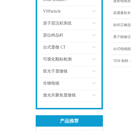
透射电镜原
点击
VSParticle
高通量粉末
点击
原子层沉积系统
如何正确选
点击
原位样品杆
离子精修仪
点击
台式显微 CT
台式电镜能
点击
可视化颗粒检测
TEM 制样
点击
双光子显微镜
点击
生物电镜
点击
激光共聚焦显微镜
点击
产品推荐