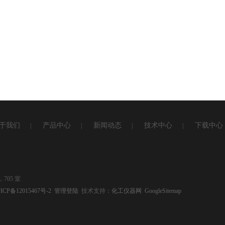
于我们
产品中心
新闻动态
技术中心
下载中心
|
|
|
|
705 室
ICP备12015467号-2
管理登陆
技术支持：
化工仪器网
GoogleSitemap