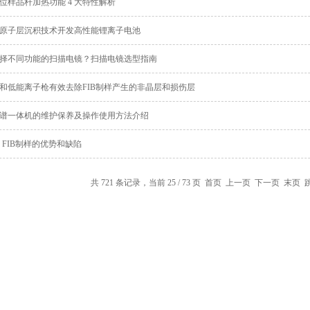
位样品杆加热功能 4 大特性解析
原子层沉积技术开发高性能锂离子电池
择不同功能的扫描电镜？扫描电镜选型指南
和低能离子枪有效去除FIB制样产生的非晶层和损伤层
谱一体机的维护保养及操作使用方法介绍
：FIB制样的优势和缺陷
共 721 条记录，当前 25 / 73 页
首页
上一页
下一页
末页
跳