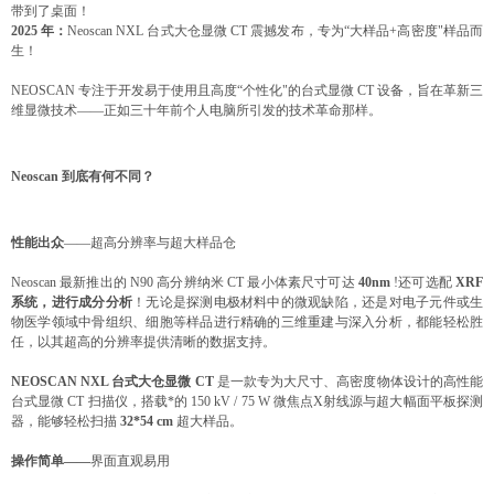
带到了桌面！
2025 年：
Neoscan NXL 台式大仓显微 CT 震撼发布，专为“大样品+高密度"样品而
生！
NEOSCAN 专注于开发易于使用且高度“个性化"的台式显微 CT 设备，旨在革新三
维显微技术——正如三十年前个人电脑所引发的技术革命那样。
Neoscan 到底有何不同？
性能出众
——超高分辨率与超大样品仓
Neoscan 最新推出的 N90 高分辨纳米 CT 最小体素尺寸可达
40nm
!还可选配
XRF
系统，进行成分分析
！无论是探测电极材料中的微观缺陷，还是对电子元件或生
物医学领域中骨组织、细胞等样品进行精确的三维重建与深入分析，都能轻松胜
任，以其超高的分辨率提供清晰的数据支持。
NEOSCAN NXL 台式大仓显微 CT
是一款专为大尺寸、高密度物体设计的高性能
台式显微 CT 扫描仪，搭载*的 150 kV / 75 W 微焦点X射线源与超大幅面平板探测
器，能够轻松扫描
32*54 cm
超大样品。
操作简单——
界面直观易用