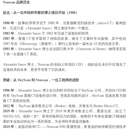
Neoscan 品牌历史
起点：
从一位年轻科学家的博士项目开始（1980）
1980 年
：故事的序章开启于 1980 年，当显微断层扫描技术（micro-CT）被构想
时，它还只是（Alexander Sasov）博士项目中的一个概念。
1983 年
：Alexander Sasov 于 1983 年完成了该项目的答辩。
1987 年
：显微 CT 技术取得了持续的发展，催生了大量科学出版物，其中包括
1987 年在《Microscopy（显微学）》期刊上发表的一篇长达 24 页的综述文章。
1993 年：
Alexander Sasov 博士在法国兰斯大学（University of Reims）物理系安装
了第一台显微 CT 系统。
Alexander Sasov 博士，Neoscan 的创始人和现任 CEO ，他的远见卓识不仅预见了
这项技术的未来，更亲手培育了它的成长。
突破：
从 SkyScan 到 Neoscan，一位工程师的进阶
1996 年
：Alexander Sasov 博士在比利时共同创办了SkyScan 公司，并担任CEO和
所有 SkyScan 显微CT设备的设计师。凭借其创新的设计，SkyScan 迅速发展为显
微 CT 系统供应商。
2012 年
：SkyScan 被布鲁克公司（Bruker）收购，并更名为 Bruker Micro-CT。
2019 年：
Alexander Sasov 博士于 2019 年离开布鲁克公司，重新出发，创立了
NEOSCAN。借助一支*、富有经验和活力的团队，他将四十年来在显微CT领域积
累的专业知识转化为一系列系统，为全球科学家提供服务。
2024 年：
桌面式纳米CT——Neoscan N90 震撼登场，将复杂的纳米断层扫描技术