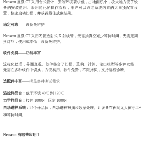
Neoscan 显微 CT 采用台式设计，安装环境要求低，占地面积小，极大地方便了设
备的安装使用。采用简化的操作流程，用户可以通过系统内置的大量预配置设
置，快速启动扫描，并获得最佳成像结果。
稳定可靠
——设备免维护
Neoscan 显微 CT 采用闭管透射式 X 射线管，无需抽真空减少等待时间，无需定期
换灯丝，使用成本低，设备免维护。
软件免费——功能丰富
流程化处理，界面直观。软件整合了扫描、重构、计算、输出模型等多种功能，
无需在多种软件中切换，方便易用。软件免费，不限拷贝，支持远程诊断。
选配件丰富——
满足多种测试需求
温控样品台：
低于环境 40℃ 到 120℃
力学样品台：
拉伸 1000N - 压缩 1000N
自动进样系统：
24个样品位，自动进样扫描和数据处理。让设备在夜间无人值守工
和等待时间。
Neoscan 有哪些应用？