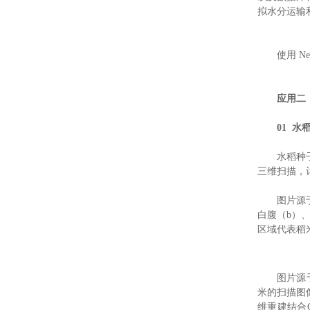
拟水分运输
使用 N
应用二
01
水
水稻种
三维扫描，
图片源
白腹（b）
区域代表稻
图片源于
米的扫描图
维重建结合C