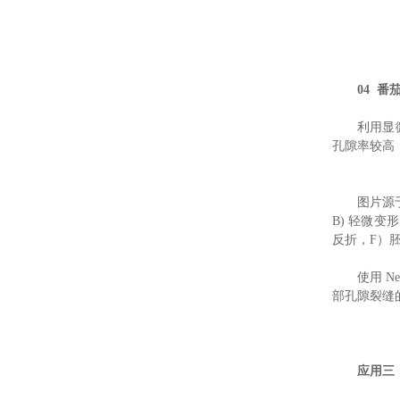
04 
利用显
孔隙率较高
图片源
B) 轻微
反折，F）
使用 N
部孔隙裂缝
应用三