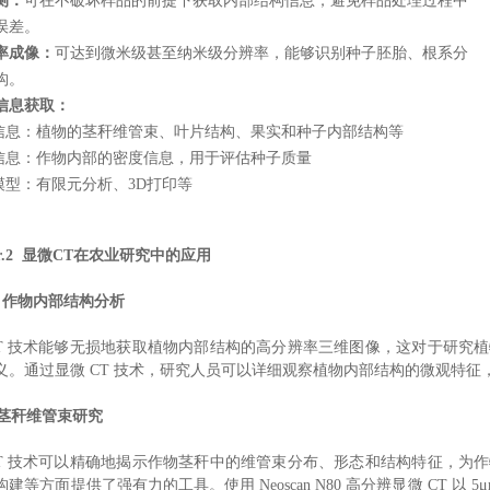
测：
可在不破坏样品的前提下获取内部结构信息，避免样品处理过程中
误差。
率成像：
可达到微米级甚至纳米级分辨率，能够识别种子胚胎、根系分
构。
信息获取：
构信息：植物的茎秆维管束、叶片结构、果实和种子内部结构等
度信息：作物内部的密度信息，用于评估种子质量
维模型：有限元分析、3D打印等
ter.2 显微CT在农业研究中的应用
 作物内部结构分析
CT 技术能够无损地获取植物内部结构的高分辨率三维图像，这对于研究
义。通过显微 CT 技术，研究人员可以详细观察植物内部结构的微观特
茎秆维管束研究
CT 技术可以精确地揭示作物茎秆中的维管束分布、形态和结构特征，为
建等方面提供了强有力的工具。使用 Neoscan N80 高分辨显微 CT 以