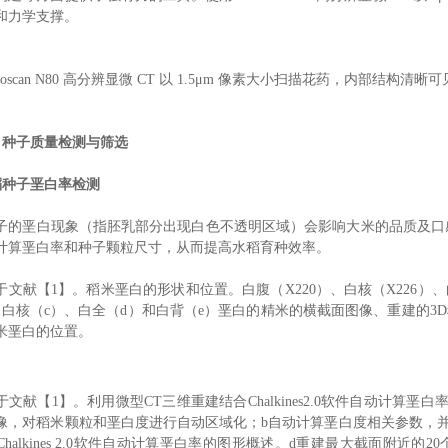
和力学支撑。
eoscan N80 高分辨显微 CT 以 1.5μm 像素大小扫描花药，内部结构清晰
 种子质量检测与筛选
稻种子垩白率检测
子的垩白现象（指胚乳部分出现白色不透明区域）会影响大米的品质及口感
计算垩白率和种子颗粒尺寸，从而提高水稻育种效率。
于文献【1】。稻米垩白的形状和位置。白腹（X220）、白核（X226）
、白核（c）、白全（d）和白背（e）垩白的精米的横截面图像、重建的3
米垩白的位置。
文献【1】。利用微型CT三维重建结合Chalkines2.0软件自动计算垩白率和稻
像，对稻米颗粒和垩白度进行自动区域化；b自动计算垩白度相关参数，并将测
halkines 2.0软件自动计算垩白率的图形概述。d重建最大截面附近的20