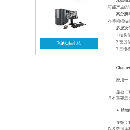
无损检
可能产生的
高分辨
布等精细结
多层次
1.结
2.密
飞纳扫描电镜
3.三
查看详情
Chap
应用一
显微 
具有重要意
✦
植物
显微 
以及数据库构