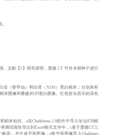
可见。
。文献【1】研究表明，显微 CT 可对水稻种子进行
、白全（香早仙）和白背（X191）垩白精米；分别具有
D稻米图像和重建的3D垩白图像。红色箭头所示的深色
米粒径。a在Chalkiness 2.0软件中导入珍汕97B精
试报告导出到Excel格式文件中；c基于显微CT三
个截面，并生成平面图像；e将平面图像导入Chalkines