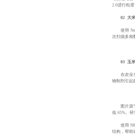
2.0进行粒
02 
使用 N
次扫描多相
03 
在农业
物制剂引起
图片源
低 65%。
使用 
结构，帮助