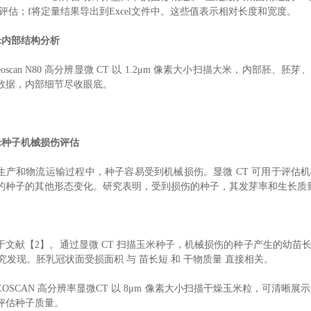
度评估；f将定量结果导出到Excel文件中。这些值表示相对长度和宽度。
大米内部结构分析
eoscan N80 高分辨显微 CT 以 1.2μm 像素大小扫描大米，内
数据，内部细节尽收眼底。
玉米种子机械损伤评估
生产和物流运输过程中，种子容易受到机械损伤。显微 CT 可用于评估
的种子的其他形态变化。研究表明，受到损伤的种子，其发芽率和生长质
于文献【2】。通过显微 CT 扫描玉米种子，机械损伤的种子产生的幼苗长
研究发现。胚乳冠状面受损面积 与 苗长短 和 干物质量 直接相关。
NEOSCAN 高分辨率显微CT 以 8μm 像素大小扫描干燥玉米粒，可清
评估种子质量。