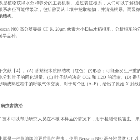
系是植物获得水分和养分的主要机制。通过表征根系，人们可以了解植
根系表征可能很繁琐，包括需要从土壤中挖取植物，并清洗根系。而显微 
系结构
。
eoscan N80 高分辨显微 CT 以 20μm 像素大小扫描水稻根系，
耐旱品种。
于文献【4】。(A) 番茄根木质部结构（红色）的形态；可能会发生严重的
分和叶子的同化通量。(C) 叶子结构决定 CO2 和 H2O 的运输。(D)
响成熟过程中的呼吸气体交换。对于每个图 (A–E)，给出了原始 X 射线显
 病虫害防治
CT 技术可以帮助研究人员在不破坏样品的情况下，用于检测储粮害虫、
。
蠹是一种影响咖啡豆质量的害虫，使用 Neoscan N80 高分辨显微 CT