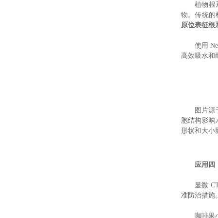
植物根
物。传统的
原位表征根
使用 N
高效吸水和
图片源
胞结构影响水
形状和大小影
应用四
显微 
准防治措施
咖啡果小