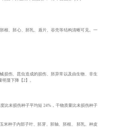
部胚、胚芽、胚根、胚心、胚乳、盾片、谷壳等结构清晰可见。一
机械损伤、昆虫造成的损伤、胚异常以及由生物、非生
量明显下降【2】。
度比未损伤种子平均短 24%，干物质量比未损伤种子
晰展示玉米种子内部子叶、胚芽、胚轴、胚根、 胚乳、种皮