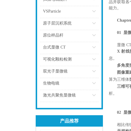
品并获取各
能力。
点击
VSParticle
Chap
点击
原子层沉积系统
01 显
点击
原位样品杆
显微 
点击
台式显微 CT
X 射
点击
息。
可视化颗粒检测
多角度
点击
双光子显微镜
图像重
算为三维体
点击
生物电镜
三维可
析。
点击
激光共聚焦显微镜
点击
02 显
产品推荐
相比传