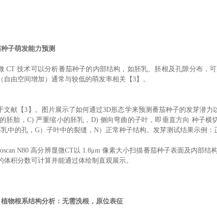
番茄种子萌发能力预测
微 CT 技术可以分析番茄种子的内部结构，如胚乳、胚根及孔隙分布，
（自由空间增加）通常与较低的萌发率相关【3】。
于文献【3】。图片展示了如何通过3D形态学来预测番茄种子的发芽潜力
变形的胚胎，C) 严重缩小的胚乳，D) 侧向弯曲的子叶，即垂直方向 种
胚乳中的孔，G）子叶中的裂缝，N）正常种子结构。发芽测试结果示例：
eoscan N80 高分辨显微CT以 1.8μm 像素大小扫描番茄种子表面
的体积分数可计算并能通过体绘制直观展示。
 植物根系结构分析：无需洗根，
原位表征