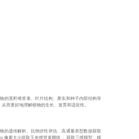
植物的茎秆维管束、叶片结构、果实和种子内部结构等
征，从而更好地理解植物的生长、发育和适应性。
作物的遗传解析、抗倒伏性评估、高通量表型数据获取
 5μm 像素大小提取玉米维管束网络， 获取三维模型，模