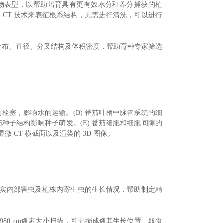
物表型，以帮助培育具有更有效水分和养分捕获的植
CT 技术来表征根系结构，无需进行清洗，可以进行
分析根系的分布、直径、分叉结构及体积密度，帮助育种专家筛选
栓塞，影响水的运输。(B) 番茄叶柄中脉管系统的细
 番茄种子结构影响种子萌发。(E) 番茄细胞和细胞间隙的
微 CT 横截面以及渲染的 3D 图像。
果实内部害虫及植株内寄生虫的生长情况，帮助制定精
 以 980 nm像素大小扫描，可无损成像其生长位置、取食