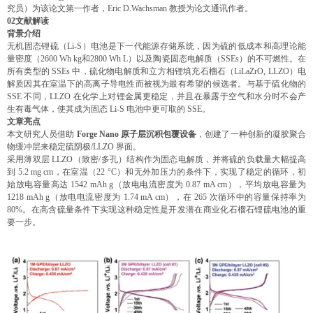
究员）为该论文第一作者，Eric D.Wachsman 教授为论文通讯作者。
02
文献解读
背景介绍
无机固态锂硫（Li-S）电池是下一代能源存储系统，因为硫的低成本和高理论能
量密度（2600 Wh kg和2800 Wh L）以及陶瓷固态电解质（SSEs）的不可燃性。在
所有类型的 SSEs 中，硫化物电解质和立方相锂填充石榴石（LiLaZrO, LLZO）电
解质因其在室温下的高离子导电性而被视为最有希望的候选者。与基于硫化物的
SSE 不同，LLZO 在化学上对锂金属更稳定，并且在暴露于空气和水分时不会产
生有毒气体，使其成为固态 Li-S 电池中更可取的 SSE。
文章亮点
本文研究人员借助
Forge Nano 原子层沉积包覆设备
，创建了一种创新的凝胶聚合
物缓冲层来稳定硫阴极/LLZO 界面。
采用薄双层 LLZO（致密/多孔）结构作为固态电解质，并将硫的负载量大幅提高
到 5.2 mg cm，在室温（22 °C）和无外加压力的条件下，实现了稳定的循环，初
始放电容量高达 1542 mAh g（放电电流密度为 0.87 mA cm），平均放电容量为
1218 mAh g（放电电流密度为 1.74 mA cm），在 265 次循环中的容量保持率为
80%。在高含硫量条件下实现这种稳定性是开发潜在商业化石榴石锂硫电池的重
要一步。