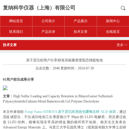
复纳科学仪器（上海）有限公司
网站首页
公司简介
产品展示
新闻中心
联系我们
产品目录
技术文章
在线留言
技术文章
更多>>
原子层沉积用户分享|研发高能量密度固态锂硫电池
点击次数：2048 更新时间：2024-07-30
01
用户前沿成果分享
文章：
High Sulfur Loading and Capacity Retention in BilayerGarnet Sulfurized-
Polyacrylonitrile/Lithium-Metal Batterieswith Gel Polymer Electrolytes
本文作者借助
Forge Nano ATHENA 原子层沉积系统包覆氧化锌 ALD 涂层
，通过
流延成型法，不仅成功地加工出厚度能小于 90μm 的 LLZO 电解质，而且通过改
造 LLZO 结构，能够实现非常高的锂金属的循环而不短路。相关论文发表在
Advanced Energy Materials 上。马里兰大学石昌民博士（现美国布朗大学博士后研