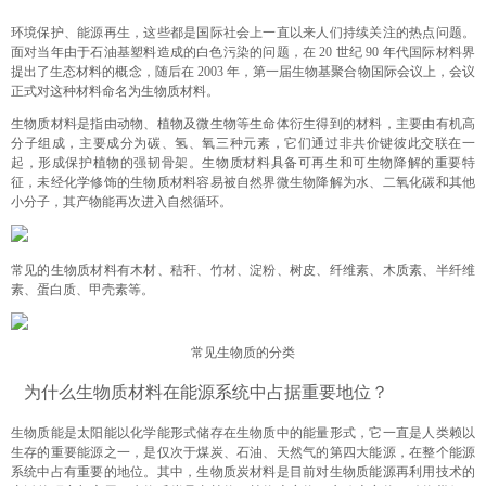
环境保护、能源再生，这些都是国际社会上一直以来人们持续关注的热点问题。
面对当年由于石油基塑料造成的白色污染的问题，在 20 世纪 90 年代国际材料界
提出了生态材料的概念，随后在 2003 年，第一届生物基聚合物国际会议上，会议
正式对这种材料命名为生物质材料。
生物质材料是指由动物、植物及微生物等生命体衍生得到的材料，主要由有机高
分子组成，主要成分为碳、氢、氧三种元素，它们通过非共价键彼此交联在一
起，形成保护植物的强韧骨架。生物质材料具备可再生和可生物降解的重要特
征，未经化学修饰的生物质材料容易被自然界微生物降解为水、二氧化碳和其他
小分子，其产物能再次进入自然循环。
常见的生物质材料有木材、秸秆、竹材、淀粉、树皮、纤维素、木质素、半纤维
素、蛋白质、甲壳素等。
常见生物质的分类
为什么生物质材料在能源系统中占据重要地位？
生物质能是太阳能以化学能形式储存在生物质中的能量形式，它一直是人类赖以
生存的重要能源之一，是仅次于煤炭、石油、天然气的第四大能源，在整个能源
系统中占有重要的地位。其中，生物质炭材料是目前对生物质能源再利用技术的