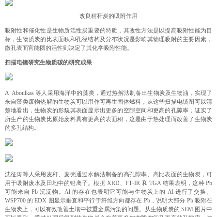
改良秸秆炭的吸附作用
吸附性和催化性是生物质活性炭重要的特质，其改性方法是以提高吸附性能为目
标，生物质炭的比表面积和孔径结构及分布状况是影响其物理吸附的主要因素，
微孔表面官能团的活性则决定了其化学吸附性能。
扫描电镜研究生物质碳的
研究成果
A. Aboulkas 等人采用海洋中的藻类，通过热解法制备出生物炭及生物油，实现了
来自藻类废物热解的生物炭可以用作可再生固体燃料，从这些扫描电镜图可以清
楚地看出，生物炭的形貌其表面显示出更多的空隙空间和更高的孔隙率，证实了
所生产的生物炭比原始废料具有更高的表面积，这是由于热处理而改善了生物炭
的多孔结构。
沈征涛等人采用麦秆、麦壳通过水解法制备的高孔隙率、高比表面的生物炭，可
用于吸附废水及田地中的铅离子。根据 XRD、FT‑IR 和 TGA 结果表明，这种 Pb
可能来自 Pb 沉淀物。Al 的存在也表明它可能与生物炭上的 Al 进行了交换。
WSP700 的 EDX 图显示垂直和平行于纤维方向都存在 Pb，说明大部分 Pb 吸附在
生物炭上，可以有效改善土壤中被重金属污染的问题。从生物质炭的 SEM 图片中