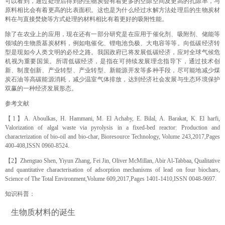
可以看到，通过处理后得到的生物炭会有着更多的空隙空间及更高的孔隙率，与
原料相比会有着更高的比表面积。这也是为什么经过水解方法处理后的生物炭材
料在与直接焚烧等方式处理的材料相比有着更好的吸附性能。
除了在农业上的应用，现在还有一部分研究是在应用于催化剂、吸附剂、储能等
领域的生物质基炭材料，例如电催化、锂电池负极、大电容等等。向低碳经济转
型是现如今人类文明的必经之路。我国政府已将发展低碳经济，应对全球气候危
机视为重要国策。所谓低碳经济，是指在可持续发展理念指导下，通过技术创
新、制度创新、产业转型、产业转型、新能源开发等多种手段，尽可能地减少煤
炭石油等高碳能源消耗，减少温室气体排放，达到经济社会发展与生态环境保护
双赢的一种经济发展形态。
参考文献
【1】A. Aboulkas, H. Hammani, M. El Achaby, E. Bilal, A. Barakat, K. El harfi,
Valorization of algal waste via pyrolysis in a fixed-bed reactor: Production and
characterization of bio-oil and bio-char, Bioresource Technology, Volume 243,2017,Pages
400-408,ISSN 0960-8524.‍‍
【2】Zhengtao Shen, Yiyun Zhang, Fei Jin, Oliver McMillan, Abir Al-Tabbaa, Qualitative
and quantitative characterisation of adsorption mechanisms of lead on four biochars,
Science of The Total Environment,Volume 609,2017,Pages 1401-1410,ISSN 0048-9697.‍
知识科普：
生物质材料的诞生