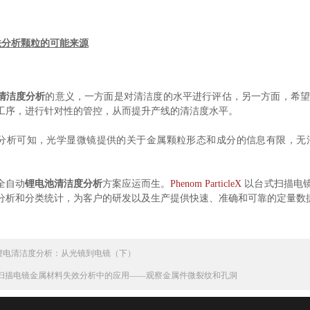
无法分析颗粒的可能来源
清洁度分析
的意义，一方面是对清洁度的水平进行评估，另一方面，希
工序，进行针对性的管控，从而提升产线的清洁度水平。
分析可知，光学显微镜提供的关于金属颗粒形态和成分的信息有限，无
全自动
锂电池清洁度分析
方案应运而生。
Phenom ParticleX
以台式扫描电
分析和分类统计，为客户的研发以及生产提供快速、准确和可靠的定量数
锂电清洁度分析：从光镜到电镜（下）
扫描电镜金属材料失效分析中的应用——观察金属件微裂纹和孔洞