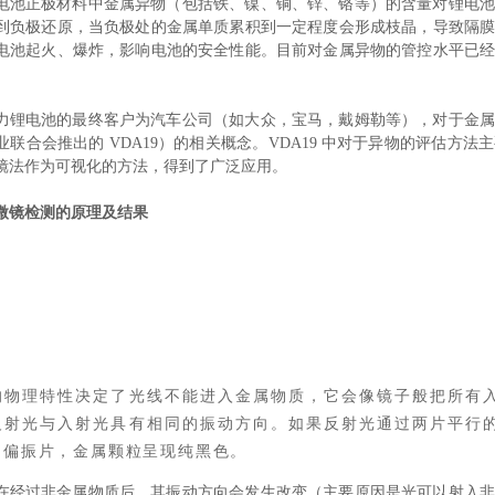
电池正极材料中金属异物（包括铁、镍、铜、锌、铬等）的含量对锂电
到负极还原，当负极处的金属单质累积到一定程度会形成枝晶，导致隔
电池起火、爆炸，影响电池的安全性能。目前对金属异物的管控水平已
力锂电池的最终客户为汽车公司（如大众，宝马，戴姆勒等），对于金
业联合会推出的 VDA19）的相关概念。VDA19 中对于异物的评估方
镜法作为可视化的方法，得到了广泛应用。
微镜检测的原理及结果
的物理特性决定了光线不能进入金属物质，它会像镜子般把所有
反射光与入射光具有相同的振动方向。如果反射光通过两片平行
的偏振片，金属颗粒呈现纯黑色。
在经过非金属物质后，其振动方向会发生改变（主要原因是光可以射入