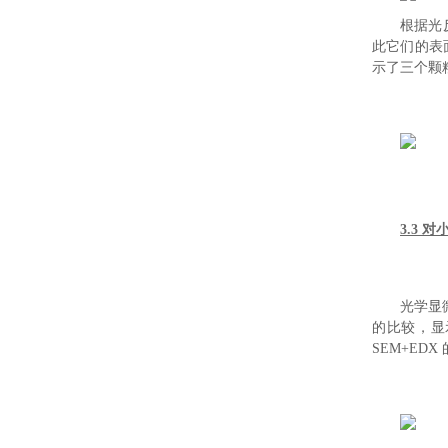
根据光
此它们的表
示了三个颗
3.3
光学显
的比较，显
SEM+ED