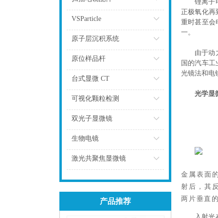
锂离子
正极氧化再
点击
VSParticle
重时甚至会
一。
点击
原子层沉积系统
由于动
点击
原位样品杆
国的汽车工
光镜法和电
点击
台式显微 CT
光学显
点击
可视化颗粒检测
点击
双光子显微镜
点击
生物电镜
点击
激光共聚焦显微镜
金属表面
点击
射后，其
两片垂直
产品推荐
入射光