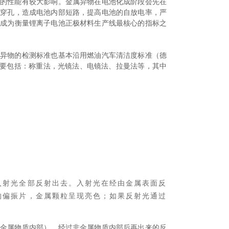
池的性能有较大影响。金属异物在电池化成阶段会先在
膜穿孔，造成电池内部短路，提高电池的自放电率，严
经成为衡量锂离子电池正极材料生产线最核心的指标之
属异物的检测标准也基本沿用燃油汽车清洁度标准（德
法主要包括：称重法，光镜法、电镜法、拉曼法等，其中
入射光全部反射出去。入射光在经由金属表面反
的偏振片，金属颗粒呈现亮色；如果反射光通过
非金属物质内部），经过非金属物质内部后再出来的反