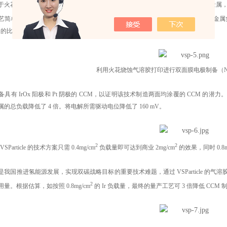
火花烧蚀和气溶胶直写技术，可在 Nafion 膜上制造（包括但不限于 Ir 与 Pt
简单、可降低成本和以及碳排放。与现有技术相比，阳极 Ir 涂覆的 CCM 中贵金属负载量
Ir 的比功率密度降低了五倍（较低的值表明需要较少的 Ir 即可驱动电解反应）。
利用火花烧蚀气溶胶打印进行双面膜电极制备（Nafi
具有 IrOx 阳极和 Pt 阴极的 CCM，以证明该技术制造两面均涂覆的 CCM 的潜力。在
的总负载降低了 4 倍。将电解所需驱动电位降低了 160 mV。
2
2
VSParticle 的技术方案只需 0.4mg/cm
负载量即可达到商业 2mg/cm
的效果，同时 0.8m
我国推进氢能源发展，实现双碳战略目标的重要技术难题，通过 VSParticle 的气
2
量。根据估算，如按照 0.8mg/cm
的 Ir 负载量，最终的量产工艺可 3 倍降低 CC