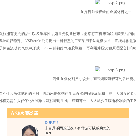
Ir 是目前最稀缺的金属材料之一
颗粒拥有更高的活性以及敏感性，如果先制备粉末，必然存在粉末颗粒团聚失活的问题，
保持粒径稳定。 VSParticle 公司提出一种新型的工艺采用干法电极技术，直接将
子体在流动的气氛中形成 0-20nm 的初始气溶胶颗粒，再利用冲压沉积原理配合打
。
商业 Ir 催化剂尺寸较大，而气溶胶沉积可制备出更小的
在不引入液体试剂的同时，将纳米催化剂产生后直接进行喷涂沉积，即可大限度的保证催化剂
过程无需引入任何化学试剂，颗粒即时生成，可调可控，大大减少了膜电极制备的工
欢迎您！
气溶胶直写沉积原理
来自局域网的朋友！有什么可以帮助您的
吗？