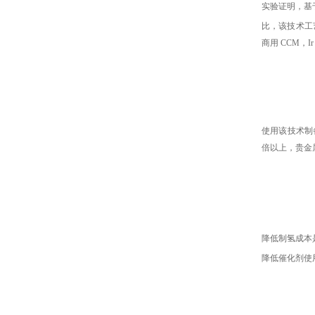
实验证明，基于
比，该技术工艺
商用 CCM，
使用该技术制备
倍以上，贵金属
降低制氢成本是
降低催化剂使用