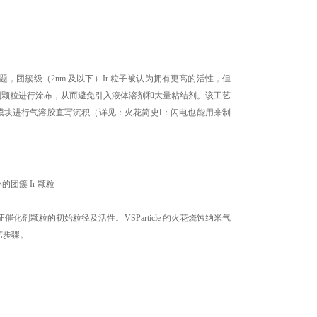
团簇级（2nm 及以下）Ir 粒子被认为拥有更高的活性，但
催化剂颗粒进行涂布，从而避免引入液体溶剂和大量粘结剂。该工艺
印模块进行气溶胶直写沉积（详见：火花简史Ⅰ：闪电也能用来制
团簇 Ir 颗粒
颗粒的初始粒径及活性。VSParticle 的火花烧蚀纳米气
艺步骤。