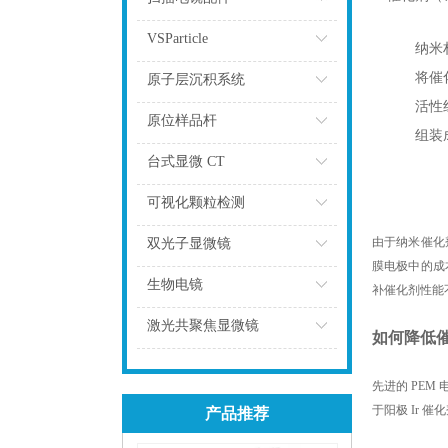
点击
VSParticle
纳米
点击
将催
原子层沉积系统
活性
点击
原位样品杆
组装
点击
台式显微 CT
点击
可视化颗粒检测
点击
由于纳米催化
双光子显微镜
膜电极中的成
点击
生物电镜
补催化剂性能
点击
激光共聚焦显微镜
如何降低
点击
先进的 PEM
于阳极 Ir
产品推荐