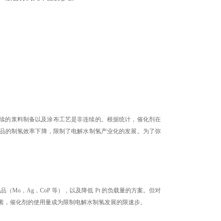
续的浆料制备以及涂布工艺是非连续的。根据统计，催化剂在
产品的制氢效率下降，限制了电解水制氢产业化的发展。为了弥
Mo，Ag，CoP 等），以及降低 Pt 的负载量的方案。但对
属元素，催化剂的使用量成为限制电解水制氢发展的限速步。