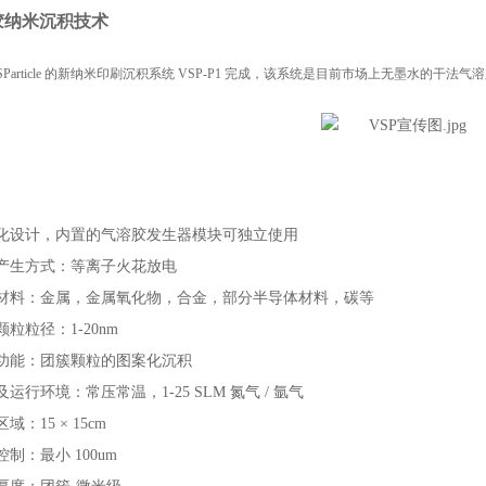
胶纳米沉积技术
SParticle 的新纳米印刷沉积系统 VSP-P1 完成，该系统是目前市场上无墨水的干法
化设计，内置的气溶胶发生器模块可独立使用
产生方式：等离子火花放电
材料：金属，金属氧化物，合金，部分半导体材料，碳等
粒粒径：1-20nm
功能：团簇颗粒的图案化沉积
运行环境：常压常温，1-25 SLM 氮气 / 氩气
域：15 × 15cm
制：最小 100um