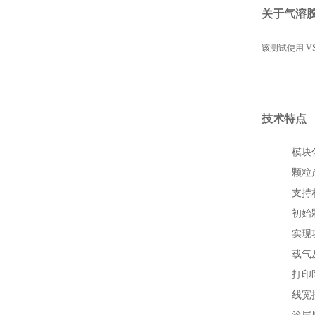
关于气溶
该测试使用 V
技术特点
模块
颗粒
支持
初始颗
实现
载气及
打印区
线宽控