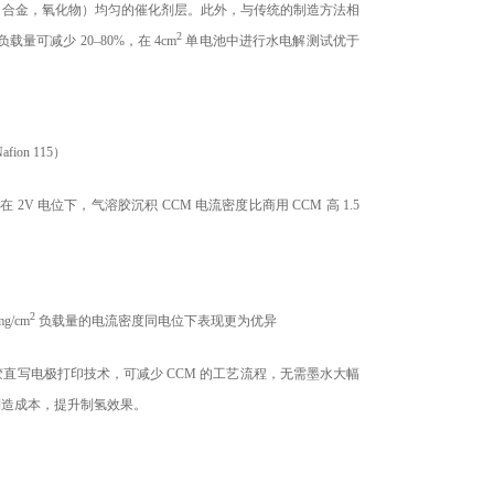
 等金属，合金，氧化物）均匀的催化剂层。此外，与传统的制造方法相
2
可减少 20–80%，在 4cm
单电池中进行水电解测试优于
on 115）
 2V 电位下，气溶胶沉积 CCM 电流密度比商用 CCM 高 1.5
2
g/cm
负载量的电流密度同电位下表现更为优异
溶胶直写电极打印技术，可减少 CCM 的工艺流程，无需墨水大幅
M 制造成本，提升制氢效果。