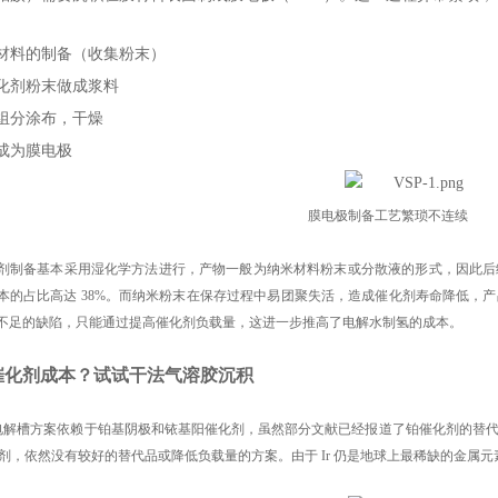
材料的制备（收集粉末）
化剂粉末做成浆料
组分涂布，干燥
成为膜电极
膜电极制备工艺繁琐不连续
剂制备基本采用湿化学方法进行，产物一般为纳米材料粉末或分散液的形式，因此后
本的占比高达 38%。而纳米粉末在保存过程中易团聚失活，造成催化剂寿命降低，
不足的缺陷，只能通过提高催化剂负载量，这进一步推高了电解水制氢的成本。
催化剂成本？试试干法气溶胶沉积
 电解槽方案依赖于铂基阴极和铱基阳催化剂，虽然部分文献已经报道了铂催化剂的替代品（
 催化剂，依然没有较好的替代品或降低负载量的方案。由于 Ir 仍是地球上最稀缺的金