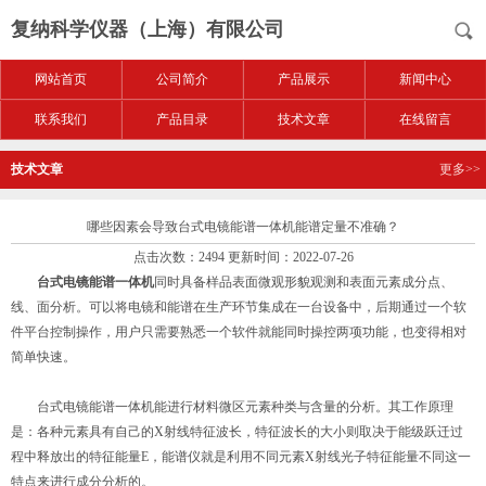
复纳科学仪器（上海）有限公司
网站首页
公司简介
产品展示
新闻中心
联系我们
产品目录
技术文章
在线留言
技术文章
更多>>
哪些因素会导致台式电镜能谱一体机能谱定量不准确？
点击次数：2494 更新时间：2022-07-26
台式电镜能谱一体机
同时具备样品表面微观形貌观测和表面元素成分点、
线、面分析。可以将电镜和能谱在生产环节集成在一台设备中，后期通过一个软
件平台控制操作，用户只需要熟悉一个软件就能同时操控两项功能，也变得相对
简单快速。
台式电镜能谱一体机能进行材料微区元素种类与含量的分析。其工作原理
是：各种元素具有自己的X射线特征波长，特征波长的大小则取决于能级跃迁过
程中释放出的特征能量E，能谱仪就是利用不同元素X射线光子特征能量不同这一
特点来进行成分分析的。