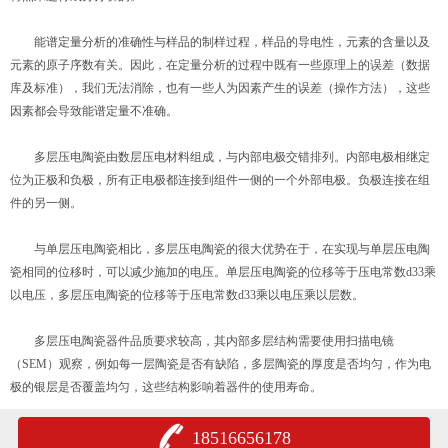
能谱定量分析的准确性与样品的制样过程，样品的导电性，元素的含量以及
元素的原子序数有关。因此，在定量分析的过程中既有一些原理上的误差（数据
库及标准），我们无法消除，也有一些人为因素产生的误差（操作方法），这些
因素都会导致能谱定量不准确。
多层压电陶瓷由数层压电材料组成，与内部电极交错排列。内部电极相继定
位为正极和负极，所有正电极都连接到组件一侧的一个外部电极。负极连接在组
件的另一侧。
与单层压电陶瓷相比，多层压电陶瓷的很大优势在于，在实现与单层压电陶
瓷相同的位移时，可以减少施加的电压。单层压电陶瓷的位移等于压电常数d33乘
以电压，多层压电陶瓷的位移等于压电常数d33乘以电压乘以层数。
多层压电陶瓷器件品质要求较高，其内部多层结构需要使用扫描电镜
（SEM）观察，例如每一层陶瓷是否有缺陷，多层陶瓷的厚度是否均匀，作为电
极的银层是否覆盖均匀，这些结构影响着器件的使用寿命。
18516656178