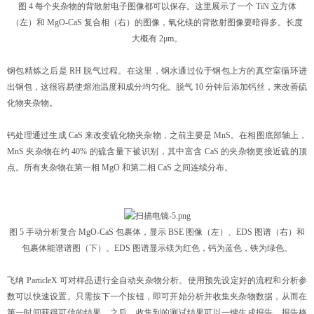
图 4 每个夹杂物的背散射电子图像都可以保存。这里展示了一个 TiN 立方体
（左）和 MgO-CaS 复合相（右）的图像，氧化镁的背散射图像要暗得多。长度
大概有 2μm。
钢包精炼之后是 RH 脱气过程。在这里，钢水通过位于钢包上方的真空室循环进
出钢包，这很容易使熔池温度和成分均匀化。脱气 10 分钟后添加钙丝，来改善硫
化物夹杂物。
钙处理通过生成 CaS 来改变硫化物夹杂物，之前主要是 MnS。在相图底部轴上，
MnS 夹杂物在约 40% 的硫含量下被识别，其中富含 CaS 的夹杂物更接近硫的顶
点。所有夹杂物在第一相 MgO 和第二相 CaS 之间连续分布。
图 5 手动分析复合 MgO-CaS 包裹体，显示 BSE 图像（左）、EDS 图谱（右）和
包裹体能谱谱图（下）。EDS 图谱显示镁为红色，钙为蓝色，铁为绿色。
飞纳 ParticleX 可对样品进行全自动夹杂物分析。使用预先设定好的流程和分析参
数可以快速设置。只需按下一个按钮，即可开始分析并收集夹杂物数据，从而在
第一时间获得可信的结果。之后，收集到的测试结果可以一键生成报告，报告格