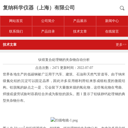
复纳科学仪器（上海）有限公司
网站首页
公司简介
产品展示
新闻中心
联系我们
产品目录
技术文章
在线留言
技术文章
更多>>
钛镁复合处理钢的夹杂物自动分析
点击次数：2471 更新时间：2022-07-07
世界各地生产的低碳钢被广泛用于汽车、建筑、石油和天然气管道等。由于纳米
级氮化铝的沉淀可以固定晶界，因此许多应用都利用铝来形成细粒度的微观结
构。铝脱氧的缺点之一是，它会留下大量微米级的氧化物，这些氧化物在弯曲、
焊接或疲劳试验时容易结合并成为裂纹的源头。图 1 显示了铝镇静钙处理钢的典
型夹杂物分布。
2