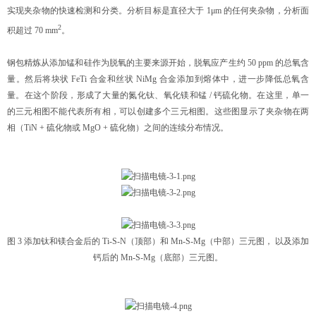
实现夹杂物的快速检测和分类。分析目标是直径大于 1μm 的任何夹杂物，分析面
2
积超过 70 mm
。
钢包精炼从添加锰和硅作为脱氧的主要来源开始，脱氧应产生约 50 ppm 的总氧含
量。然后将块状 FeTi 合金和丝状 NiMg 合金添加到熔体中，进一步降低总氧含
量。在这个阶段，形成了大量的氮化钛、氧化镁和锰 / 钙硫化物。在这里，单一
的三元相图不能代表所有相，可以创建多个三元相图。这些图显示了夹杂物在两
相（TiN + 硫化物或 MgO + 硫化物）之间的连续分布情况。
图 3 添加钛和镁合金后的 Ti-S-N（顶部）和 Mn-S-Mg（中部）三元图， 以及添加
钙后的 Mn-S-Mg（底部）三元图。