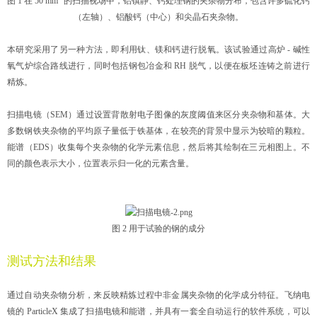
图 1 在 50 mm
的扫描视场中，铝镇静、钙处理钢的夹杂物分布，包含许多硫化钙
（左轴）、铝酸钙（中心）和尖晶石夹杂物。
本研究采用了另一种方法，即利用钛、镁和钙进行脱氧。该试验通过高炉 - 碱性
氧气炉综合路线进行，同时包括钢包冶金和 RH 脱气，以便在板坯连铸之前进行
精炼。
扫描电镜（SEM）通过设置背散射电子图像的灰度阈值来区分夹杂物和基体。大
多数钢铁夹杂物的平均原子量低于铁基体，在较亮的背景中显示为较暗的颗粒。
能谱（EDS）收集每个夹杂物的化学元素信息，然后将其绘制在三元相图上。不
同的颜色表示大小，位置表示归一化的元素含量。
图 2 用于试验的钢的成分
测试方法和结果
通过自动夹杂物分析，来反映精炼过程中非金属夹杂物的化学成分特征。飞纳电
镜的 ParticleX 集成了扫描电镜和能谱，并具有一套全自动运行的软件系统，可以