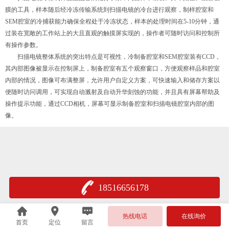
膜的工具，样本随后经冷冻传输系统到扫描电镜的冷台进行观察，制样腔室和
SEM腔室的冷捕获能力确保全程处于冷冻状态，样本的处理时间在5-10分钟，通
过装在宽敞的工作站上的大且直观的触摸屏实现的，操作者可随时访问和控制所
有操作参数。
扫描电镜整体系统的突出特点是可视性，冷制备腔室和SEM腔室装有CCD，
其内部图像被显示在控制屏上，制备腔室有五个观察窗口，方便观察样品和腔室
内部的情况，图像可布满整屏，允许用户自定义方案，可快速输入和储存方案以
便随时访问调用，可实现自动溅射及自动升华刻蚀的功能，并且具有屏幕帮助及
操作提示功能，通过CCD相机，屏幕可显示制备腔室和扫描电镜腔室内部的图
像。
18516656178
热线电话
在线询价
首页
定位
留言