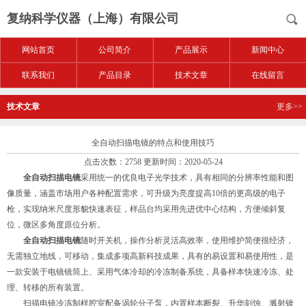
复纳科学仪器（上海）有限公司
网站首页
公司简介
产品展示
新闻中心
联系我们
产品目录
技术文章
在线留言
技术文章
更多>>
全自动扫描电镜的特点和使用技巧
点击次数：2758 更新时间：2020-05-24
全自动扫描电镜
采用统一的优良电子光学技术，具有相同的分辨率性能和图
像质量，涵盖市场用户各种配置需求，可升级为亮度提高10倍的更高级的电子
枪，实现纳米尺度形貌快速表征，样品台均采用先进优中心结构，方便倾斜复
位，微区多角度原位分析。
全自动扫描电镜
随时开关机，操作分析灵活高效率，使用维护简便很经济，
无需独立地线，可移动，集成多项高新科技成果，具有的易设置和易使用性，是
一款安装于电镜镜筒上、采用气体冷却的冷冻制备系统，具备样本快速冷冻、处
理、转移的所有装置。
扫描电镜冷冻制样腔室配备涡轮分子泵，内置样本断裂、升华刻蚀、溅射镀