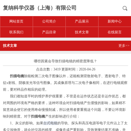
复纳科学仪器（上海）有限公司
网站首页
公司简介
产品展示
新闻中心
联系我们
产品目录
技术文章
在线留言
技术文章
更多>>
哪些因素会导致扫描电镜的精密度降低？
点击次数：3419 更新时间：2020-04-26
扫描电镜
除能检测二次电子图像以外，还能检测背散射电子、透射电子、特
征x射线、阴极发光等信号图像。其成像原理与二次电子像相同，在进行电镜观察
前，要对样品作相应的处理。
我们都知道平时的维护养护很重要，不管是在运作状态还是非运作状态，都
对周围的环境有严格的要求，这种环境会对扫描电镜产生缓慢的影响，如果稍不
留意就会使它的使用寿命慢慢削减，所以使用者要重视这个问题，不要让环境影
响到精密度。对于
扫描电镜
产生的影响进行介绍：
1、灰尘的影响。如果
台式电镜
的导轨、探头和高压电源等电子元件沾上了太
多尘埃物质，就会对仪器的精度、成像造成严重影响，导致测量结果不准确，并