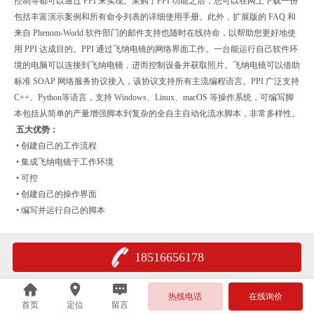
控制等都可以通过 PPI 来实现。采购了PPI 功能之后，您可以在网上下载一份
包括丰富演示案例和所有命令列表的详细使用手册。此外，扩展版的 FAQ 和
来自 Phenom-World 软件部门的邮件支持也随时在线待命，以帮助您更好地使
用 PPI 达成目的。PPI 通过飞纳电镜的网络界面工作。一台能运行自己软件环
境的电脑可以连接到飞纳电镜，进而控制设备并获取照片。飞纳电镜可以借助
标准 SOAP 网络服务协议接入，该协议支持所有主流编程语言。PPI 广泛支持
C++、Python等语言，支持 Windows、Linux、macOS 等操作系统，可编写脚
本包括从简单的产量增强脚本到复杂的全自主自动化流水脚本，非常多样性。
五大优势：
•
创建自己的工作流程
• 集成飞纳电镜于工作环境
• 可控
• 创建自己的操作界面
• 编写并运行自己的脚本
18516656178
热线电话
在线询价
首页
定位
留言